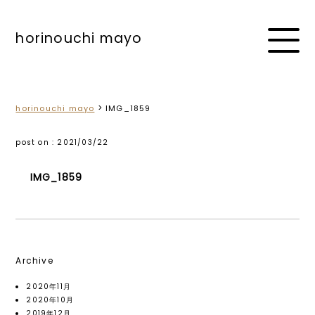
horinouchi mayo
works
about
>
horinouchi mayo
IMG_1859
blog
post on : 2021/03/22
IMG_1859
Archive
2020年11月
2020年10月
2019年12月